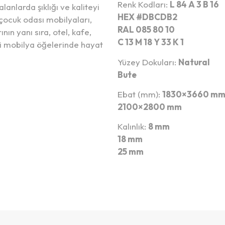
Renk Kodları:
L 84 A 3 B 16
nlarda şıklığı ve kaliteyi
HEX #DBCDB2
çocuk odası mobilyaları,
RAL 085 80 10
ın yanı sıra, otel, kafe,
C 13 M 18 Y 33 K 1
li mobilya öğelerinde hayat
Yüzey Dokuları:
Natural
Bute
Ebat (mm):
1830×3660 m
2100×2800 mm
Kalınlık:
8 mm
18 mm
25 mm