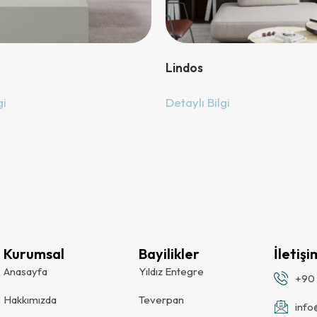
Lindos
gi
Detaylı Bilgi
Kurumsal
Bayilikler
İletişi
Anasayfa
Yıldız Entegre
+90 
Hakkımızda
Teverpan
inf